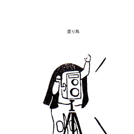
渡り鳥
クイックビュー