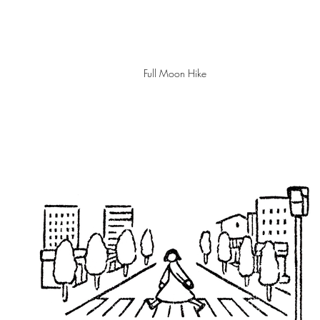
Full Moon Hike
クイックビュー