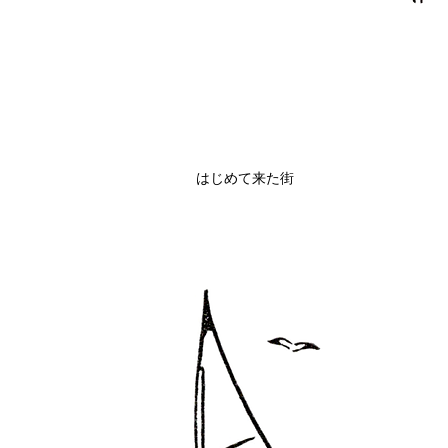
はじめて来た街
クイックビュー