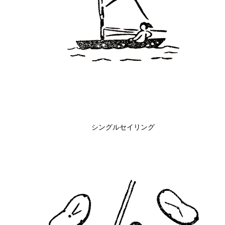
シングルセイリング
クイックビュー