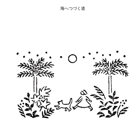
海へつづく道
クイックビュー