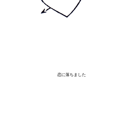
恋に落ちました
クイックビュー