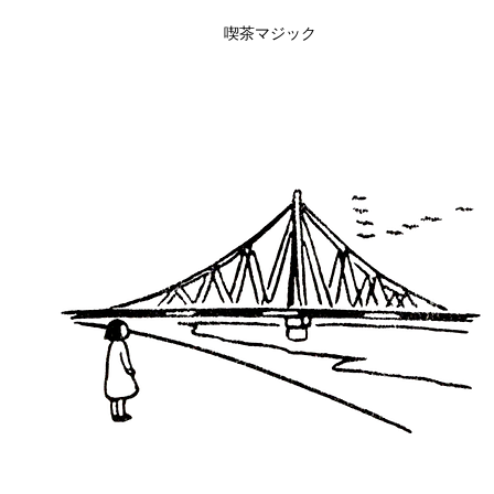
喫茶マジック
クイックビュー